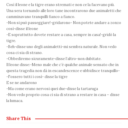
Così il leone e la tigre erano stremati e non ce la facevano più.
Una sera tornando alle loro tane incontrarono due animaletti che
camminavano tranquilli fianco a fianco.
-Non si può passeggiare!-gridarono- Non potete andare a zonzo
così-disse il leone
-E soprattutto dovete restare a casa, sempre in casa!-gridò la
tigre.
-Beh-disse uno degli animaletti-mi sembra naturale. Non vedo
cosa ci sia di strano.
-Obbediremo sicuramente-disse l’altro-non dubitate.
Il leone disse:-Meno male che c’è qualche animale sensato che in
questa tragedia non dà in escandescenze e ubbidisce tranquillo-
-Fossero tutti i così- disse la tigre
E se ne andarono
-Ma come erano nervosi quei due-disse la tartaruga
-Non vedo proprio cosa ci sia di strano a restare in casa – disse
la lumaca.
Share This