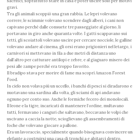
sacrifici, soprattutto stare in casa e poter uscire solo per motivi
gravi.
Tra gli animali scoppiò una gran rabbia. Le lepri volevano
correre, le scimmie volevano scendere dagli alberi, i cani non
capivano perché dalle consuete tre passeggiate al giorno, li
portavano in giro anche quaranta volte. I gatti scappavano sui
tetti, gli scoiattoli volevano uscire per cercare nocciole, le galline
volevano andare al cinema, gli orsi erano prigionieri nel letargo, i
carnivori si mettevano in fila a due metri di distanza uno
dall’altro per catturare antilopi e zebre, e al giaguaro misero dei
pesi alle zampe perché era troppo favorito.
Il bradipo stava per morire di fame ma scoprì Amazon Forest
Food.
In cielo non volava più un uccello, i banchi di pesci si diradarono e
nuotavano una sardina alla volta, gli sciami di api andavano
ognuno per conto suo. Anche le formiche fecero dei monolocali.
Il leone e la tigre, incaricati di mantenere l’ordine, multavano
tutti, fermavano i canguri che saltavano, beccavano le volpi che
uscivano a caccia la notte, scioglievano gli assembramenti di
foche che volevano giocare a pallone.
Era un lavoraccio, specialmente quando bisognava convincere un
elefante a costruirsi una casa di tronchi a e abitarci dentro.