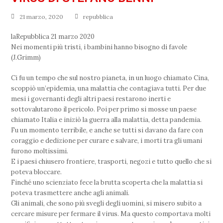
21 marzo, 2020
repubblica
laRepubblica 21 marzo 2020
Nei momenti più tristi, i bambini hanno bisogno di favole
(J.Grimm)
Ci fu un tempo che sul nostro pianeta, in un luogo chiamato Cina,
scoppiò un’epidemia, una malattia che contagiava tutti. Per due
mesi i governanti degli altri paesi restarono inerti e
sottovalutarono il pericolo. Poi per primo si mosse un paese
chiamato Italia e iniziò la guerra alla malattia, detta pandemia.
Fu un momento terribile, e anche se tutti si davano da fare con
coraggio e dedizione per curare e salvare, i morti tra gli umani
furono moltissimi.
E i paesi chiusero frontiere, trasporti, negozi e tutto quello che si
poteva bloccare.
Finché uno scienziato fece la brutta scoperta che la malattia si
poteva trasmettere anche agli animali.
Gli animali, che sono più svegli degli uomini, si misero subito a
cercare misure per fermare il virus. Ma questo comportava molti