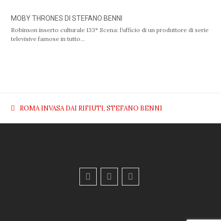
MOBY THRONES DI STEFANO BENNI
Robinson inserto culturale 133° Scena: l’ufficio di un produttore di serie
televisive famose in tutto…
ROMA INVASA DAI RIFIUTI, STEFANO BENNI
previous
post:
F
Y
E
a
o
m
c
u
a
e
t
i
b
u
l