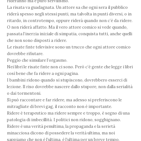
rideranno ma è puro servilismo.
La risata va guadagnata. Un attore sa che ogni sera il pubblico
riderà spesso negli stessi punti, ma talvolta in punti diversi, o in
ritardo, in controtempo, oppure riderà quando non c’è da ridere.
O non riderà affatto. Ma il vero attore comico si vede quando,
passata l’inerzia iniziale di simpatia, conquista tutti, anche quelli
che non sono disposti a ridere.
Le risate finte televisive sono un trucco che ogni attore comico
dovrebbe rifiutare.
Peggio che simulare l’orgasmo.
Nei libri le risate finte non ci sono. Però c’è gente che legge i libri
così bene che fa ridere a ogni pagina.
I bambini ridono quando si stupiscono, dovrebbero esserci di
lezione. Il riso dovrebbe nascere dallo stupore, non dalla serialità
o dai tormentoni.
Si può raccontare e far ridere, ma adesso si preferiscono le
mitragliate di brevi gag, il racconto non è importante.
Ridere è terapeutico ma ridere sempre e troppo, è segno di una
patologia di imbecillità. I politici non ridono, sogghignano.
Ridere è una verità penultima, la propaganda e la serietà
minacciosa dicono di possedere la verità ultima, ma noi
sappiamo che non è l’ultima, è l’ultima per un breve tempo.