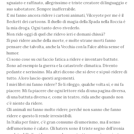
sguaiato e raffinato, allegrissimo e triste creatore di linguaggio e
suo sabotatore. Sempre inafferrabile.
E mi fanno ancora ridere i cartoni animati, Vilcoyote per me è il
Beckett dei cartoons. Il duello di magia della Spada nella Roccia è
la mia droga. Ogni tanto devo rivederlo.
Non rido oggi di quel che ridevo ieri e domani chissà?
Si può ridere anche della morte, e molte strane morti fanno
pensare che talvolta, anche la Vecchia con la Falce abbia sense of
humor.
Ci sono cose su cui faccio fatica a ridere e inventare battute.
Sono ad esempio la guerra e la catastrofe climatica. Divento
pedante e serissimo. Ma altri dicono che si deve e si può ridere di
tutto. A loro lascio questi argomenti.
I miei libri mi fanno ridere? Se li rileggo, qualche volta sì, e mi fa
piacere. Mi fa piacere che ogni lettore rida di una pagina diversa,
di una battuta diversa e, come in teatro, rida anche quando non
c’è niente da ridere.
Gli animali mi fanno molto ridere, perché non sanno che fanno
ridere e questo li rende irresistibili.
In Italia per finire, c’è gran consumo di umorismo, ma il senso
dell’umorismo è calato. Gli haters sono il triste segno dell’ironia