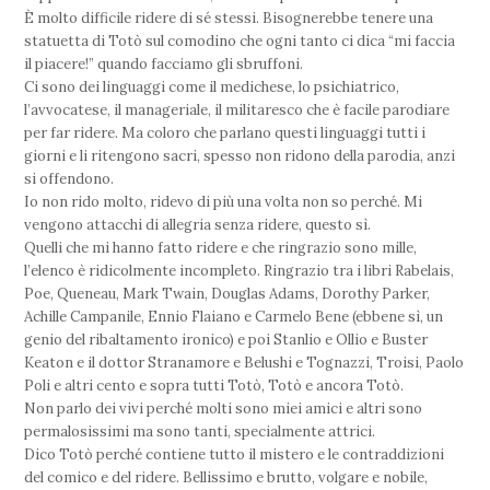
È molto difficile ridere di sé stessi. Bisognerebbe tenere una
statuetta di Totò sul comodino che ogni tanto ci dica “mi faccia
il piacere!” quando facciamo gli sbruffoni.
Ci sono dei linguaggi come il medichese, lo psichiatrico,
l’avvocatese, il manageriale, il militaresco che è facile parodiare
per far ridere. Ma coloro che parlano questi linguaggi tutti i
giorni e li ritengono sacri, spesso non ridono della parodia, anzi
si offendono.
Io non rido molto, ridevo di più una volta non so perché. Mi
vengono attacchi di allegria senza ridere, questo sì.
Quelli che mi hanno fatto ridere e che ringrazio sono mille,
l’elenco è ridicolmente incompleto. Ringrazio tra i libri Rabelais,
Poe, Queneau, Mark Twain, Douglas Adams, Dorothy Parker,
Achille Campanile, Ennio Flaiano e Carmelo Bene (ebbene sì, un
genio del ribaltamento ironico) e poi Stanlio e Ollio e Buster
Keaton e il dottor Stranamore e Belushi e Tognazzi, Troisi, Paolo
Poli e altri cento e sopra tutti Totò, Totò e ancora Totò.
Non parlo dei vivi perché molti sono miei amici e altri sono
permalosissimi ma sono tanti, specialmente attrici.
Dico Totò perché contiene tutto il mistero e le contraddizioni
del comico e del ridere. Bellissimo e brutto, volgare e nobile,