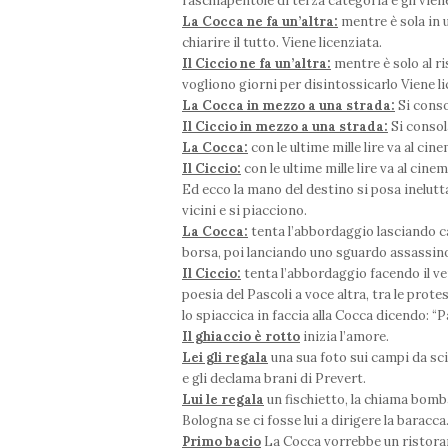
raschiapentole di terza categoria e gli vie
La Cocca ne fa un’altra:
mentre è sola in u
chiarire il tutto. Viene licenziata.
Il Ciccio ne fa un’altra:
mentre è solo al r
vogliono giorni per disintossicarlo Viene li
La Cocca in mezzo a una strada:
Si conso
Il Ciccio in mezzo a una strada:
Si consol
La Cocca:
con le ultime mille lire va al cine
Il Ciccio:
con le ultime mille lire va al cinem
Ed ecco la mano del destino si posa ineluttab
vicini e si piacciono.
La Cocca:
tenta l’abbordaggio lasciando cad
borsa, poi lanciando uno sguardo assassino.
Il Ciccio:
tenta l’abbordaggio facendo il ve
poesia del Pascoli a voce altra, tra le prote
lo spiaccica in faccia alla Cocca dicendo: “P
Il ghiaccio è rotto
inizia l’amore.
Lei gli regala
una sua foto sui campi da sci
e gli declama brani di Prevert.
Lui le regala
un fischietto, la chiama bomba
Bologna se ci fosse lui a dirigere la baracca
Primo bacio
La Cocca vorrebbe un ristorante