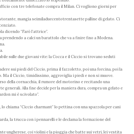
ne brutalmente dimezzato lo stipendio.
fficio con tre telefonate compra il Milan. Ci vogliono giorni per
istorante, mangia seimiladuecentotrentasette palline di gelato. Ci
cenziato.
la dicendo “Farò l’attrice”.
a prendendo a calci un barattolo che va a finire fino a Modena.
ma.
a.
ile sulle due giovani vite: la Cocca e il Ciccio si trovano seduti
ere sui piedi del Ciccio, prima il fazzoletto, poi una forcina, poi la
 Ma il Ciccio, timidissimo, aggroviglia i piedi e non si muove.
rso della cornacchia, il rumore del motorino e recitando una
ste generali. Alla fine decide per la maniera dura, compra un gelato e
ardon mi è scivolato”.
, lo chiama “Ciccio charmant” lo pettina con una spazzola per cani
rda, la trucca con i pennarelli e le declama la formazione del
.
 ungherese, coi violini e la pioggia che batte sui vetri, lei vestita