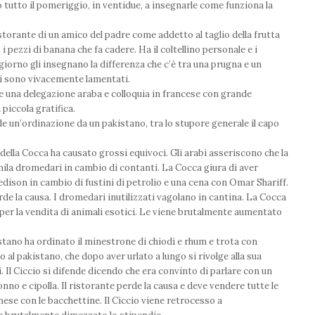
o tutto il pomeriggio, in ventidue, a insegnarle come funziona la
istorante di un amico del padre come addetto al taglio della frutta
 pezzi di banana che fa cadere. Ha il coltellino personale e i
 giorno gli insegnano la differenza che c’è tra una prugna e un
si sono vivacemente lamentati.
e una delegazione araba e colloquia in francese con grande
 piccola gratifica.
de un’ordinazione da un pakistano, tra lo stupore generale il capo
 della Cocca ha causato grossi equivoci. Gli arabi asseriscono che la
mila dromedari in cambio di contanti. La Cocca giura di aver
dison in cambio di fustini di petrolio e una cena con Omar Shariff.
erde la causa. I dromedari inutilizzati vagolano in cantina. La Cocca
per la vendita di animali esotici. Le viene brutalmente aumentato
kistano ha ordinato il minestrone di chiodi e rhum e trota con
 al pakistano, che dopo aver urlato a lungo si rivolge alla sua
. Il Ciccio si difende dicendo che era convinto di parlare con un
nno e cipolla. Il ristorante perde la causa e deve vendere tutte le
ese con le bacchettine. Il Ciccio viene retrocesso a