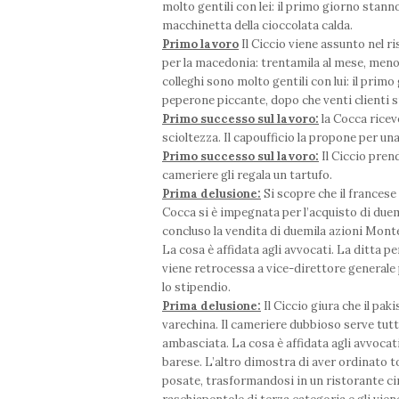
molto gentili con lei: il primo giorno stann
macchinetta della cioccolata calda.
Primo lavoro
Il Ciccio viene assunto nel r
per la macedonia: trentamila al mese, meno i
colleghi sono molto gentili con lui: il primo
peperone piccante, dopo che venti clienti 
Primo successo sul lavoro:
la Cocca ricev
scioltezza. Il capoufficio la propone per una
Primo successo sul lavoro:
Il Ciccio pren
cameriere gli regala un tartufo.
Prima delusione:
Si scopre che il francese
Cocca si è impegnata per l’acquisto di due
concluso la vendita di duemila azioni Monte
La cosa è affidata agli avvocati. La ditta p
viene retrocessa a vice-direttore generale 
lo stipendio.
Prima delusione:
Il Ciccio giura che il pa
varechina. Il cameriere dubbioso serve tutto
ambasciata. La cosa è affidata agli avvocati
barese. L’altro dimostra di aver ordinato to
posate, trasformandosi in un ristorante cin