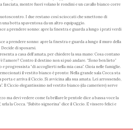
a fasciata, mentre fuori volano le rondini e un cavallo bianco corre
 auotoscontro. I due restano così scioccati che smettono di
on una botta spaventosa da un altro equipaggio.
ce a prendere sonno: apre la finestra e guarda a lungo i prati verdi
sce a prendere sonno: apre la finestra e guarda a lungo il muro della
. Decide di sposarsi.
presenta a casa dell’amata, per chiedere la sua mano: Cosa contano
c’è l’amore? Contro il destino non si può andare. “Sono ben lieto”
e progressista “di accoglierti nella mia casa”. Gioia nelle famiglie.
emozionati il vestito bianco è pronto: Nella grande sala Cocca sta
 porta e arriva il Ciccio. Si avvicina alla sua amata. Lei arrossendo,
a”. Il Ciccio elegantissimo nel vestito bianco (da cameriere) serve
zzo ma devi vedere come fa brillare le pentole dice a bassa voce la
rla la Cocca. “Subito signorina” dice il Ciccio. E vissero felici e