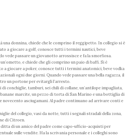
à una donnina, chiede che le comprino il reggipetto. In collegio si è
to a giocare a golf, conosce tutti i termini nautici, beve
ando vede passare un giovanotto arrossisce e fa la smorfiosa.
 un’ometto, e chiede che gli comprino un paio di baffi. Si è
to a giocare a poker, conosce tutti i termini anatomici, beve vodka
zionali ogni due giorni. Quando vede passare una bella ragazza, il
tro un portone per evitargli l’arresto.
di conchiglie, tamburi, sei chili di collane, un’antilope impagliata,
i banane marcite, un pezzo di torta di San Marino e una bottiglia di
ne e novecento asciugamani. Al padre continuano ad arrivare conti e
glie del collegio, vasi da notte, tutti i segnali stradali della zona,
ne di Citroen.
 ditta di un amico del padre come capo-ufficio-acquisti per
entuale sulle vendite. Ha la scrivania personale e i colleghi sono