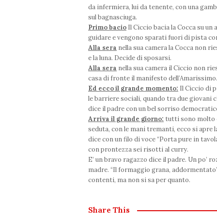
da infermiera, lui da tenente, con una gamb
sul bagnasciuga.
Primo bacio
Il Ciccio bacia la Cocca su un
guidare e vengono sparati fuori di pista c
Alla sera
nella sua camera la Cocca non ries
e la luna. Decide di sposarsi.
Alla sera
nella sua camera il Ciccio non rie
casa di fronte il manifesto dell’Amarissimo
Ed ecco il grande momento:
Il Ciccio di 
le barriere sociali, quando tra due giovani 
dice il padre con un bel sorriso democratico 
Arriva il grande giorno:
tutti sono molto 
seduta, con le mani tremanti, ecco si apre la
dice con un filo di voce “Porta pure in tavol
con prontezza sei risotti al curry.
E’ un bravo ragazzo dice il padre. Un po’ ro
madre. “Il formaggio grana, addormentato”, u
contenti, ma non si sa per quanto.
Share This