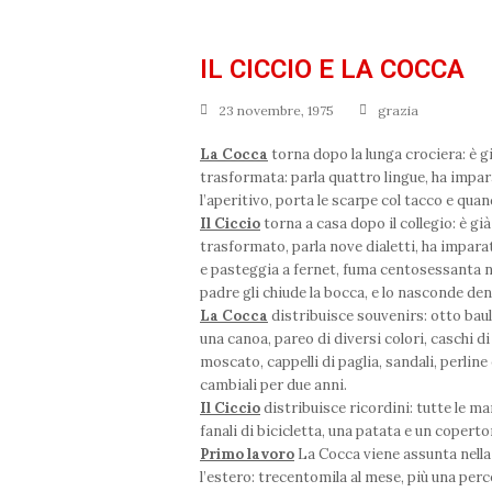
IL CICCIO E LA COCCA
23 novembre, 1975
grazia
La Cocca
torna dopo la lunga crociera: è gi
trasformata: parla quattro lingue, ha impara
l’aperitivo, porta le scarpe col tacco e qu
Il Ciccio
torna a casa dopo il collegio: è già
trasformato, parla nove dialetti, ha impara
e pasteggia a fernet, fuma centosessanta na
padre gli chiude la bocca, e lo nasconde den
La Cocca
distribuisce souvenirs: otto bauli 
una canoa, pareo di diversi colori, caschi d
moscato, cappelli di paglia, sandali, perli
cambiali per due anni.
Il Ciccio
distribuisce ricordini: tutte le mani
fanali di bicicletta, una patata e un coperto
Primo lavoro
La Cocca viene assunta nella
l’estero: trecentomila al mese, più una perc