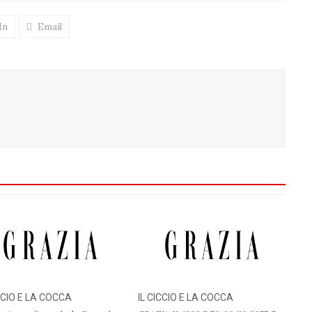
In
Email
ICCIO E LA COCCA
IL CICCIO E LA COCCA