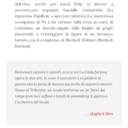
dell’eroe, scritti per Lucia Poli), si diverte a
nevrotizzare sognanti fanciulle romantiche (La
signorina Papillon), a spezzare identità (La misteriosa
scomparsa di W) a far tornare sulla terra in veste di
contadino un diavolo-angelo dalle lunghe ali grigie
(Astaroth), a tratteggiare la figura di un intrusivo
barista con il complesso di Sherlock Holmes (Sherlock
Barman).
Benvenuti signore e signori, ecco a voi
La Gilda fur
io
sa
,
opera in due atti. Io sono il narratore e vi guiderò in
questa storia piena di musica ma anche di segreti e misteri.
Siamo al Triboulet, un locale notturno un po’ fuori dal
tempo (con luci soffuse e tavoli in penombra). E questa è
l’orchestra del locale.
… sfoglia il libro