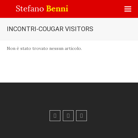
INCONTRI-COUGAR VISITORS
Non è stato trovato nessun articolo.
F
Y
E
a
o
m
c
u
a
e
t
i