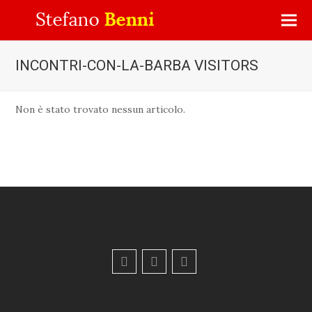
INCONTRI-CON-LA-BARBA VISITORS
Non è stato trovato nessun articolo.
F
Y
E
a
o
m
c
u
a
e
t
i