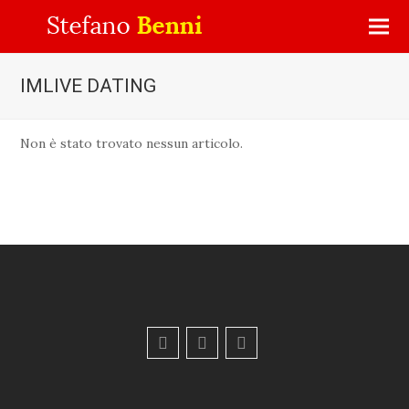
IMLIVE DATING
Non è stato trovato nessun articolo.
F
Y
E
a
o
m
c
u
a
e
t
i