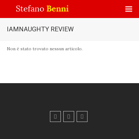
IAMNAUGHTY REVIEW
Non è stato trovato nessun articolo.
F
Y
E
a
o
m
c
u
a
e
t
i