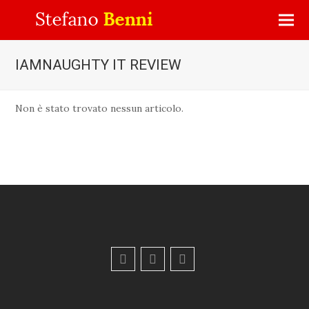
IAMNAUGHTY IT REVIEW
Non è stato trovato nessun articolo.
F
Y
E
a
o
m
c
u
a
e
t
i