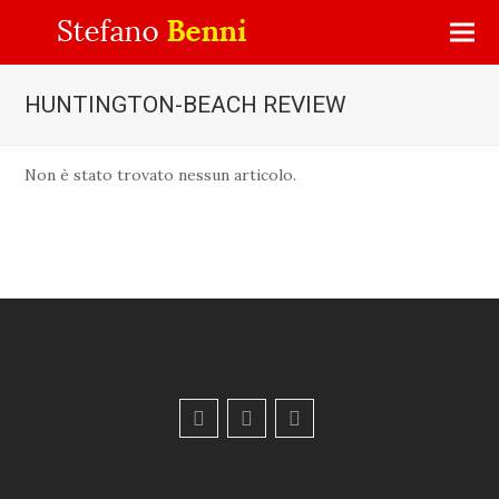
HUNTINGTON-BEACH REVIEW
Non è stato trovato nessun articolo.
F
Y
E
a
o
m
c
u
a
e
t
i