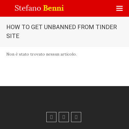
HOW TO GET UNBANNED FROM TINDER
SITE
Non è stato trovato nessun articolo.
F
Y
E
a
o
m