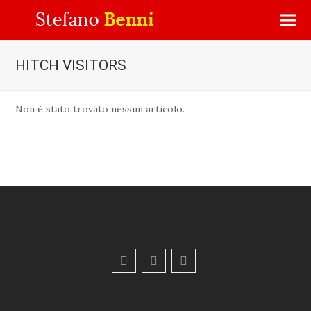
HITCH VISITORS
Non è stato trovato nessun articolo.
F
Y
E
a
o
m
c
u
a
e
t
i