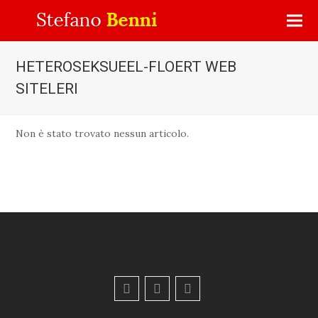
HETEROSEKSUEEL-FLOERT WEB
SITELERI
Non è stato trovato nessun articolo.
F
Y
E
a
o
m