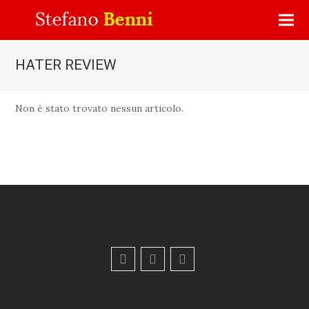
HATER REVIEW
Non è stato trovato nessun articolo.
F
Y
E
a
o
m
c
u
a
e
t
i