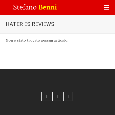
HATER ES REVIEWS
Non è stato trovato nessun articolo.
F
Y
E
a
o
m
c
u
a
e
t
i