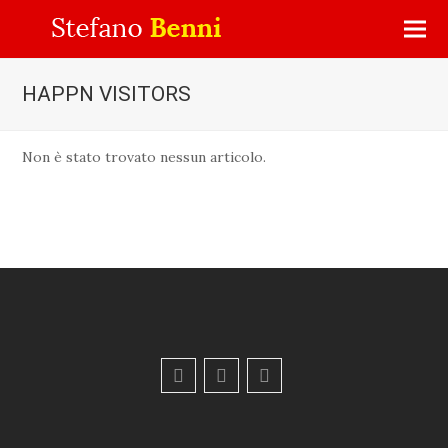
HAPPN VISITORS
Non è stato trovato nessun articolo.
F
Y
E
a
o
m
c
u
a
e
t
i