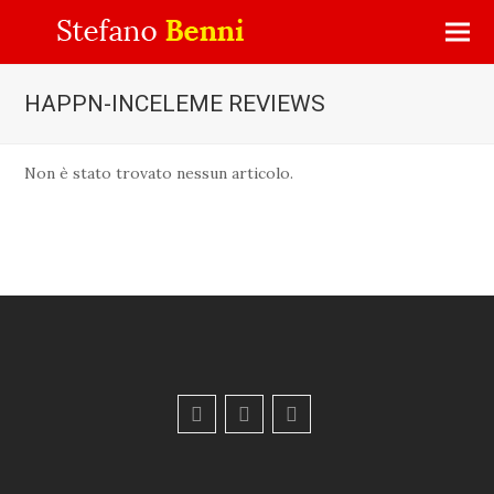
HAPPN-INCELEME REVIEWS
Non è stato trovato nessun articolo.
F
Y
E
a
o
m
c
u
a
e
t
i