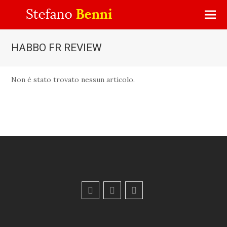
HABBO FR REVIEW
Non è stato trovato nessun articolo.
F
Y
E
a
o
m
c
u
a
e
t
i