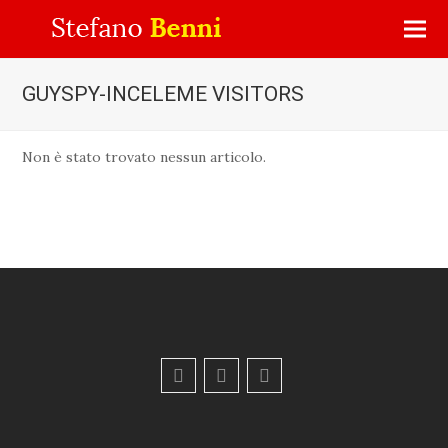
GUYSPY-INCELEME VISITORS
Non è stato trovato nessun articolo.
F
Y
E
a
o
m
c
u
a
e
t
i