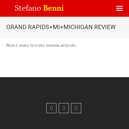
GRAND RAPIDS+MI+MICHIGAN REVIEW
Non è stato trovato nessun articolo.
F
Y
E
a
o
m
c
u
a
e
t
i