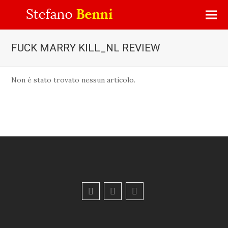
FUCK MARRY KILL_NL REVIEW
Non è stato trovato nessun articolo.
F
Y
E
a
o
m
c
u
a
e
t
i