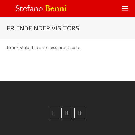
FRIENDFINDER VISITORS
Non è stato trovato nessun articolo.
F
Y
E
a
o
m
c
u
a
e
t
i