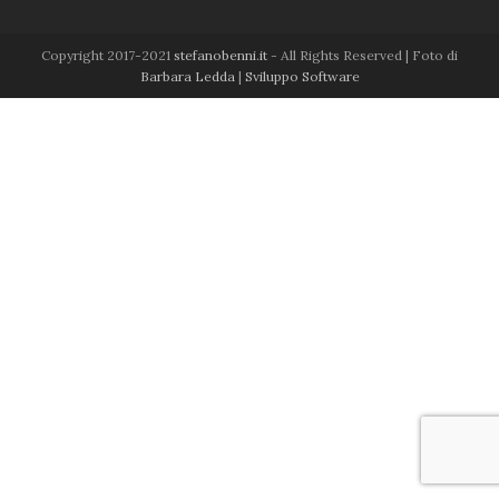
b
u
l
o
b
o
e
Copyright 2017-2021
stefanobenni.it
- All Rights Reserved | Foto di
k
Barbara Ledda
|
Sviluppo Software