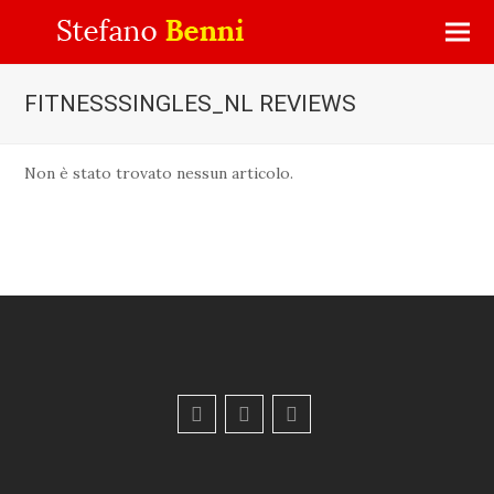
FITNESSSINGLES_NL REVIEWS
Non è stato trovato nessun articolo.
F
Y
E
a
o
m
c
u
a
e
t
i