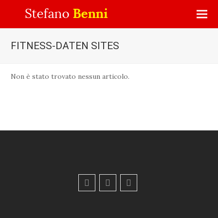
FITNESS-DATEN SITES
Non è stato trovato nessun articolo.
F
Y
E
a
o
m
c
u
a
e
t
i