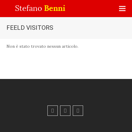
FEELD VISITORS
Non è stato trovato nessun articolo.
F
Y
E
a
o
m
c
u
a
e
t
i