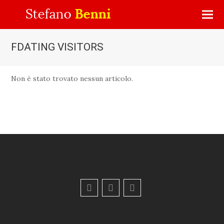
FDATING VISITORS
Non è stato trovato nessun articolo.
F
Y
E
a
o
m
c
u
a
e
t
i