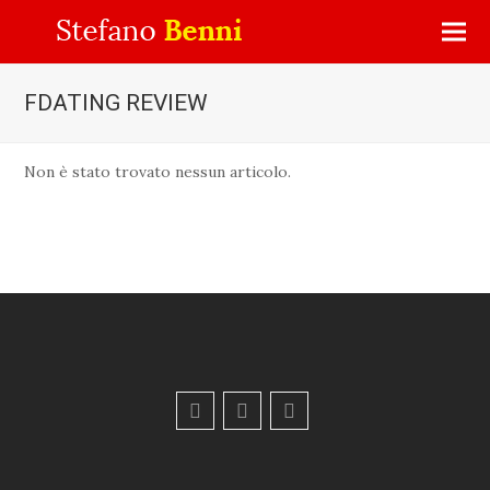
FDATING REVIEW
Non è stato trovato nessun articolo.
F
Y
E
a
o
m
c
u
a
e
t
i