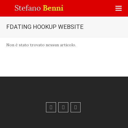
FDATING HOOKUP WEBSITE
Non è stato trovato nessun articolo.
F
Y
E
a
o
m
c
u
a
e
t
i