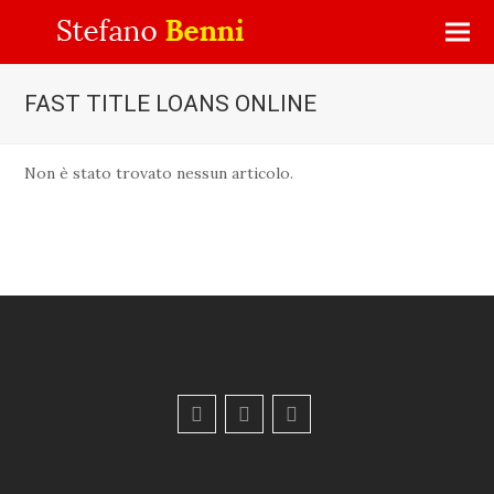
FAST TITLE LOANS ONLINE
Non è stato trovato nessun articolo.
F
Y
E
a
o
m
c
u
a
e
t
i