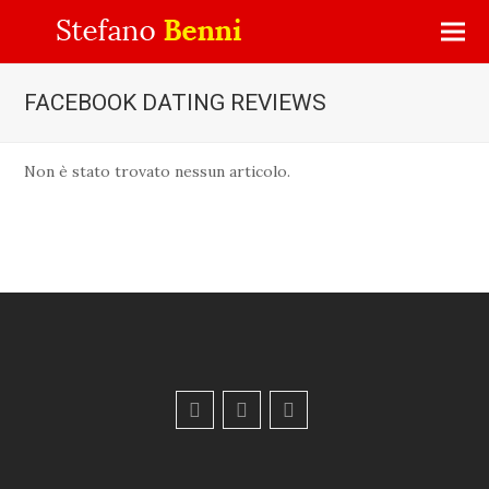
FACEBOOK DATING REVIEWS
Non è stato trovato nessun articolo.
F
Y
E
a
o
m
c
u
a
e
t
i