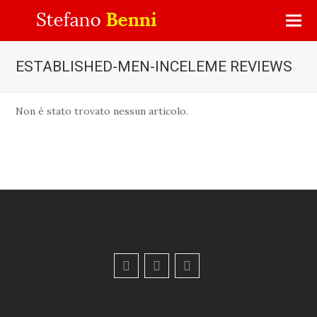
ESTABLISHED-MEN-INCELEME REVIEWS
Non è stato trovato nessun articolo.
F
Y
E
a
o
m
c
u
a
e
t
i