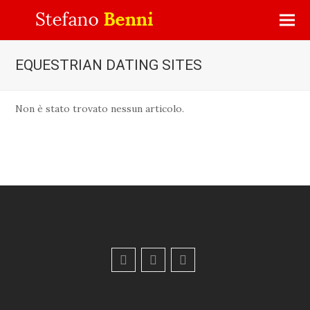
EQUESTRIAN DATING SITES
Non è stato trovato nessun articolo.
F
Y
E
a
o
m
c
u
a
e
t
i