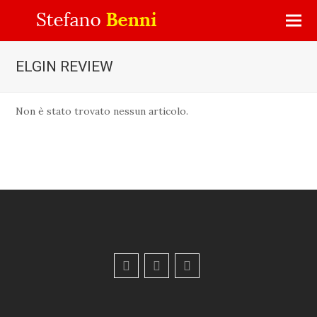
ELGIN REVIEW
Non è stato trovato nessun articolo.
F
Y
E
a
o
m
c
u
a
e
t
i