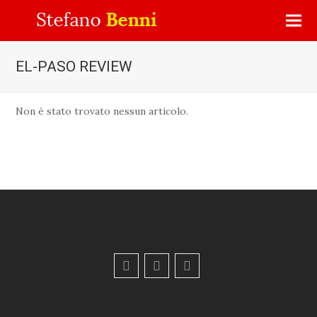
EL-PASO REVIEW
Non è stato trovato nessun articolo.
F
Y
E
a
o
m
c
u
a
e
t
i