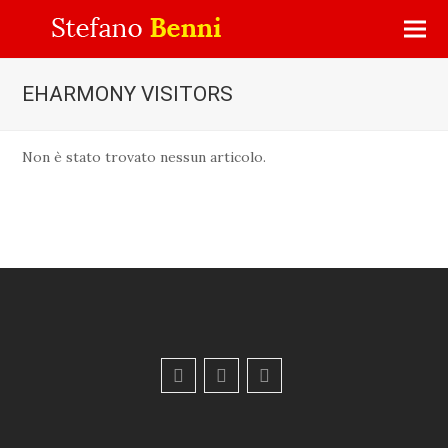
EHARMONY VISITORS
Non è stato trovato nessun articolo.
F
Y
E
a
o
m
c
u
a
e
t
i