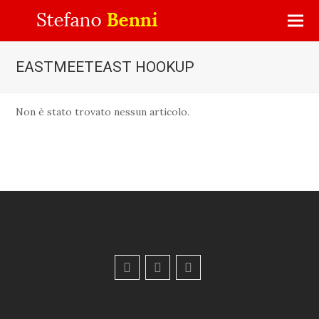
EASTMEETEAST HOOKUP
Non è stato trovato nessun articolo.
F
Y
E
a
o
m
c
u
a
e
t
i