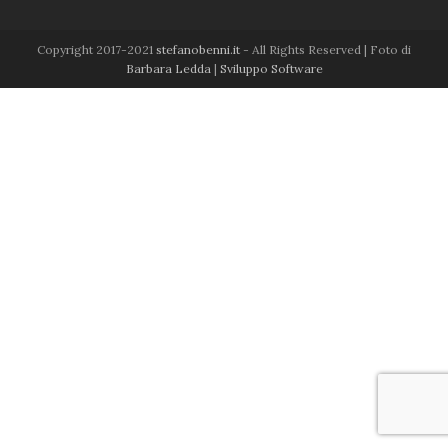
b
u
l
o
b
o
e
Copyright 2017-2021
stefanobenni.it
- All Rights Reserved | Foto di
k
Barbara Ledda
|
Sviluppo Software