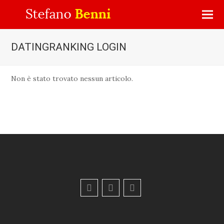
DATINGRANKING LOGIN
Non è stato trovato nessun articolo.
F
Y
E
a
o
m
c
u
a
e
t
i