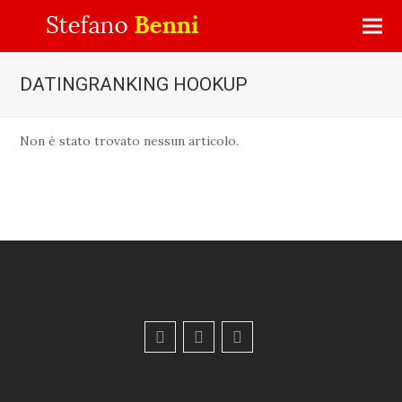
DATINGRANKING HOOKUP
Non è stato trovato nessun articolo.
F
Y
E
a
o
m
c
u
a
e
t
i