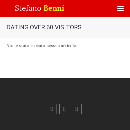
DATING OVER 60 VISITORS
Non è stato trovato nessun articolo.
F
Y
E
a
o
m
c
u
a
e
t
i