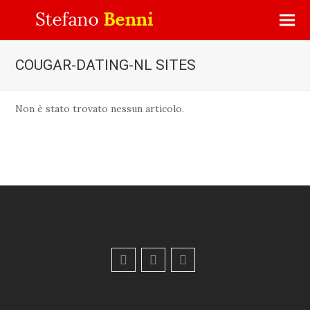
COUGAR-DATING-NL SITES
Non è stato trovato nessun articolo.
F
Y
E
a
o
m
c
u
a
e
t
i