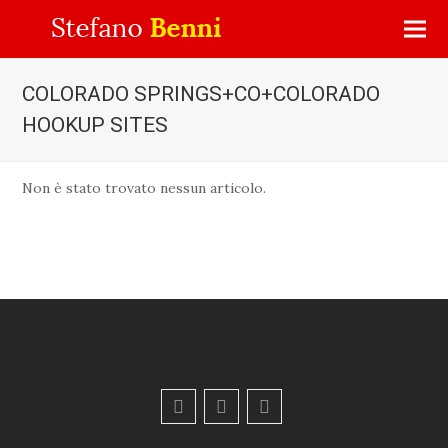
COLORADO SPRINGS+CO+COLORADO
HOOKUP SITES
Non è stato trovato nessun articolo.
F
Y
E
a
o
m