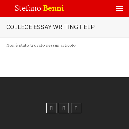
COLLEGE ESSAY WRITING HELP
Non è stato trovato nessun articolo.
F
Y
E
a
o
m
c
u
a
e
t
i