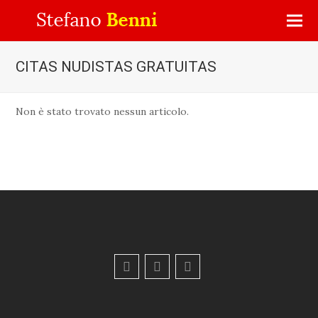
CITAS NUDISTAS GRATUITAS
Non è stato trovato nessun articolo.
F
Y
E
a
o
m
c
u
a
e
t
i