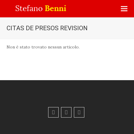
CITAS DE PRESOS REVISION
Non è stato trovato nessun articolo.
F
Y
E
a
o
m
c
u
a
e
t
i