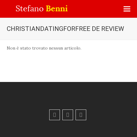
CHRISTIANDATINGFORFREE DE REVIEW
Non è stato trovato nessun articolo.
F
Y
E
a
o
m
c
u
a
e
t
i