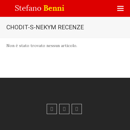
CHODIT-S-NEKYM RECENZE
Non è stato trovato nessun articolo.
F
Y
E
a
o
m
c
u
a
e
t
i