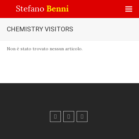
CHEMISTRY VISITORS
Non è stato trovato nessun articolo.
F
Y
E
a
o
m
c
u
a
e
t
i