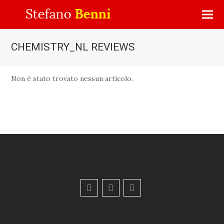
CHEMISTRY_NL REVIEWS
Non è stato trovato nessun articolo.
F
Y
E
a
o
m
c
u
a
e
t
i